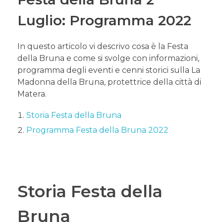
Mappa Sassi di Matera
Luglio: Programma 2022
Cosa mangiare a Matera: piatti tipici materani
Meteo a Matera
Natale a Matera 2024
In questo articolo vi descrivo cosa è la Festa
ZTL nei Sassi e Centro storico
della Bruna e come si svolge con informazioni,
Papa Francesco a Matera
programma degli eventi e cenni storici sulla La
Collegamenti stazione ferroviaria Ferrandina per
Matera
Madonna della Bruna, protettrice della città di
Matera.
Storia Festa della Bruna
Programma Festa della Bruna 2022
Storia Festa della
Bruna