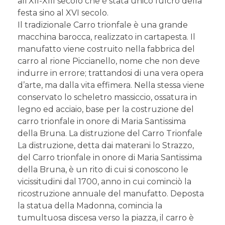
all’XII-XIII secolo che è stata unico fulcro della
festa sino al XVI secolo.
Il tradizionale Carro trionfale è una grande
macchina barocca, realizzato in cartapesta. Il
manufatto viene costruito nella fabbrica del
carro al rione Piccianello, nome che non deve
indurre in errore; trattandosi di una vera opera
d’arte, ma dalla vita effimera. Nella stessa viene
conservato lo scheletro massiccio, ossatura in
legno ed acciaio, base per la costruzione del
carro trionfale in onore di Maria Santissima
della Bruna. La distruzione del Carro Trionfale
La distruzione, detta dai materani lo Strazzo,
del Carro trionfale in onore di Maria Santissima
della Bruna, è un rito di cui si conoscono le
vicissitudini dal 1700, anno in cui cominciò la
ricostruzione annuale del manufatto. Deposta
la statua della Madonna, comincia la
tumultuosa discesa verso la piazza, il carro è